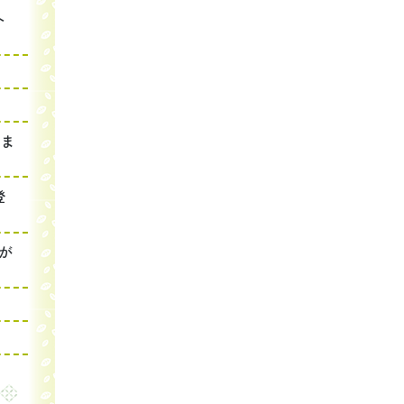
ト
分ま
登
が